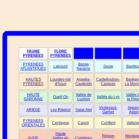
FAUNE
FLORE
PYRENEES
PYRENEES
PYRENEES
Basse
Labourd
Soule
Baréto
ATLANTIQUES
Navarre
HAUTES
Lourdes-Val
Argelès-
Castelloubon-
Barège
PYRENEES
d'Azun
Cauterets
Campan
La Mong
HAUTE
Vallée de
Vallée 
Oueil-Oo
Vallée du Lys
GARONNE
Luchon
la Piqu
Vicdessos-
Siguer
ARIEGE
Lez-Ribérot
Salat-Alet
Garbet
Aston
PYRENEES
Cerdagne
Capcir
Conflent
Vallesp
ORIENTALES
Haute
Région
Montag
AUDE
Vallée de
Corbières