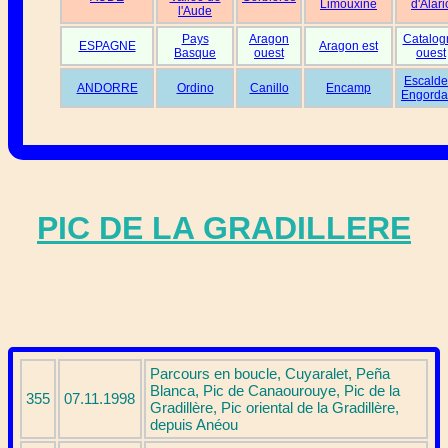
Limouxine
d'Alari
l'Aude
Pays
Aragon
Catalog
ESPAGNE
Aragon est
Basque
ouest
ouest
Escalde
ANDORRE
Ordino
Canillo
Encamp
Engorda
PIC DE LA GRADILLERE
Parcours en boucle, Cuyaralet, Peña
Blanca, Pic de Canaourouye, Pic de la
355
07.11.1998
Gradillère, Pic oriental de la Gradillère,
depuis Anéou