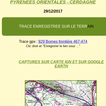
PYRENEES ORIENTALES - CERDAGNE
29/12/2017
T
R
A
C
E
E
N
R
E
G
I
S
T
R
E
E
S
U
R
L
E
T
E
R
R
A
I
N
Trace gpx :
929 Bornes frontière 467-474
Clic droit et "Enregistrer le lien sous ..."
CAPTURES SUR CARTE IGN ET SUR GOOGLE
EARTH