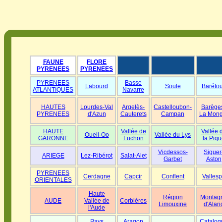
FAUNE
FLORE
PYRENEES
PYRENEES
PYRENEES
Basse
Labourd
Soule
Baréto
ATLANTIQUES
Navarre
HAUTES
Lourdes-Val
Argelès-
Castelloubon-
Barège
PYRENEES
d'Azun
Cauterets
Campan
La Mong
HAUTE
Vallée de
Vallée 
Oueil-Oo
Vallée du Lys
GARONNE
Luchon
la Piqu
Vicdessos-
Siguer
ARIEGE
Lez-Ribérot
Salat-Alet
Garbet
Aston
PYRENEES
Cerdagne
Capcir
Conflent
Vallesp
ORIENTALES
Haute
Région
Montag
AUDE
Vallée de
Corbières
Limouxine
d'Alari
l'Aude
Pays
Aragon
Catalog