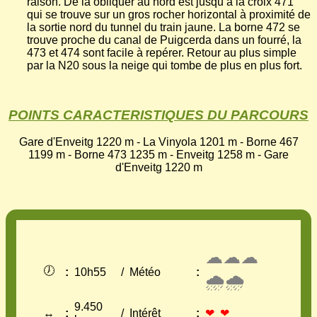
raison. De là obliquer au nord est jusqu’à la croix 471
qui se trouve sur un gros rocher horizontal à proximité de
la sortie nord du tunnel du train jaune. La borne 472 se
trouve proche du canal de Puigcerda dans un fourré, la
473 et 474 sont facile à repérer. Retour au plus simple
par la N20 sous la neige qui tombe de plus en plus fort.
POINTS CARACTERISTIQUES DU PARCOURS
Gare d'Enveitg 1220 m - La Vinyola 1201 m - Borne 467
1199 m - Borne 473 1235 m - Enveitg 1258 m - Gare
d'Enveitg 1220 m
☁☁☁
🕖
:
10h55
/
Météo
:
🌧🌧
9.450
↔
:
/
Intérêt
:
❤ ❤