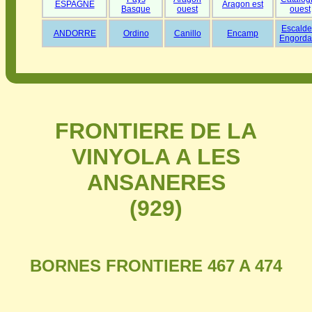
ESPAGNE
Aragon est
Basque
ouest
ouest
Escalde
ANDORRE
Ordino
Canillo
Encamp
Engorda
FRONTIERE DE LA
VINYOLA A LES
ANSANERES
(929)
BORNES FRONTIERE 467 A 474