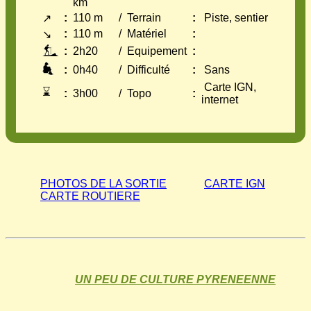
km
:
110 m
/
Terrain
:
Piste, sentier
↗
:
110 m
/
Matériel
:
↘
:
2h20
/
Equipement
:
:
0h40
/
Difficulté
:
Sans
Carte IGN,
⌛
:
3h00
/
Topo
:
internet
PHOTOS DE LA SORTIE
CARTE IGN
CARTE ROUTIERE
UN PEU DE CULTURE PYRENEENNE