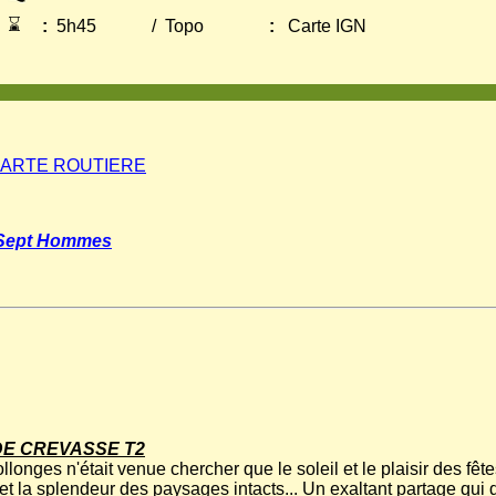
⌛
:
5h45
/
Topo
:
Carte IGN
ARTE ROUTIERE
 Sept Hommes
E CREVASSE T2
ollonges n'était venue chercher que le soleil et le plaisir des f
loit et la splendeur des paysages intacts... Un exaltant partage 