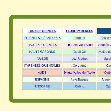
FAUNE PYRENEES
FLORE PYRENEES
PYRENEES ATLANTIQUES
Labourd
Basse 
HAUTES PYRENEES
Lourdes-Val d'Azun
Argelès-
HAUTE GARONNE
Oueil-Oo
Vallée d
ARIEGE
Lez-Ribérot
Salat
PYRENEES ORIENTALES
Cerdagne
Cap
AUDE
Haute Vallée de l'Aude
Corb
ESPAGNE
Pays Basque
Aragon
ANDORRE
Ordino
Can