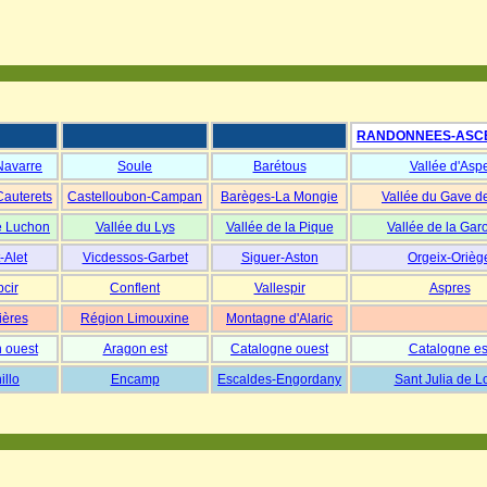
RANDONNEES-ASC
Navarre
Soule
Barétous
Vallée d'Asp
Cauterets
Castelloubon-Campan
Barèges-La Mongie
Vallée du Gave d
e Luchon
Vallée du Lys
Vallée de la Pique
Vallée de la Gar
-Alet
Vicdessos-Garbet
Siguer-Aston
Orgeix-Orièg
cir
Conflent
Vallespir
Aspres
ières
Région Limouxine
Montagne d'Alaric
 ouest
Aragon est
Catalogne ouest
Catalogne es
illo
Encamp
Escaldes-Engordany
Sant Julia de L