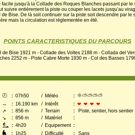
e facile jusqu'à la Collade des Roques Blanches passant par le
 suivre entièrement la piste ou couper les lacets jusqu'au virag
e Bise. De là soit continuer sur la piste soit descendre par le s
ière mais la circulation est réglementée en été.
POINTS CARACTERISTIQUES DU PARCOURS
 de Bise 1921 m - Collade des Voltes 2188 m - Collada del Ven
hes 2252 m - Piste Cabre Morte 1930 m - Col des Basses 179
🕖
🌞⛅⛅⛅⛅
:
07h50
/
Météo
:
↔
:
16.190 km
/
Intérêt
:
❤ ❤ ❤ ❤
:
856 m
/
Terrain
:
Piste, sentier, hors sentier
↗
:
856 m
/
Matériel
:
↘
:
4h20
/
Equipement
:
:
1h25
/
Difficulté
:
Sans