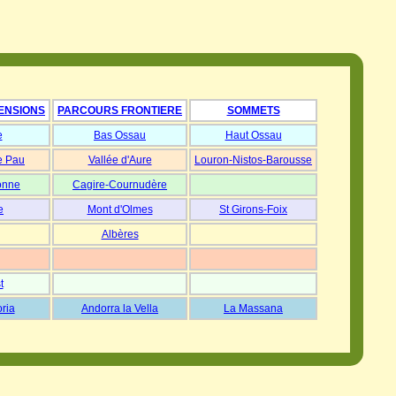
ENSIONS
PARCOURS FRONTIERE
SOMMETS
e
Bas Ossau
Haut Ossau
e Pau
Vallée d'Aure
Louron-Nistos-Barousse
onne
Cagire-Cournudère
e
Mont d'Olmes
St Girons-Foix
Albères
t
oria
Andorra la Vella
La Massana