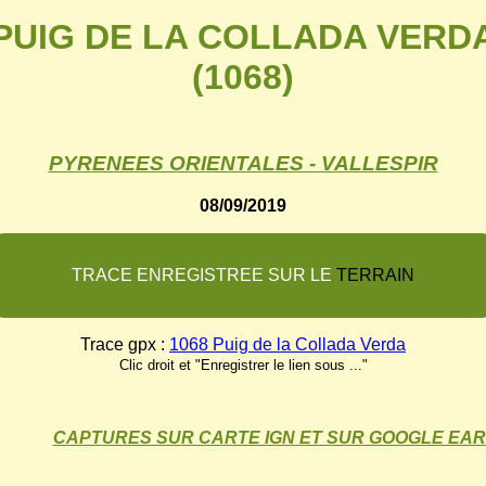
PUIG DE LA COLLADA VERD
(1068)
PYRENEES ORIENTALES - VALLESPIR
08/09/2019
T
R
A
C
E
E
N
R
E
G
I
S
T
R
E
E
S
U
R
L
E
T
E
R
R
A
I
N
Trace gpx :
1068 Puig de la Collada Verda
Clic droit et "Enregistrer le lien sous ..."
CAPTURES SUR CARTE IGN ET SUR GOOGLE EA