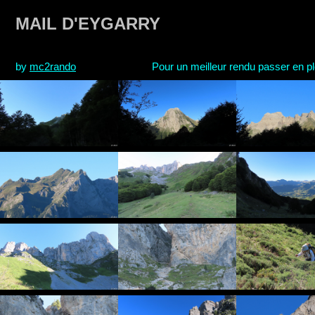
MAIL D'EYGARRY
by
mc2rando
Pour un meilleur rendu passer en plei