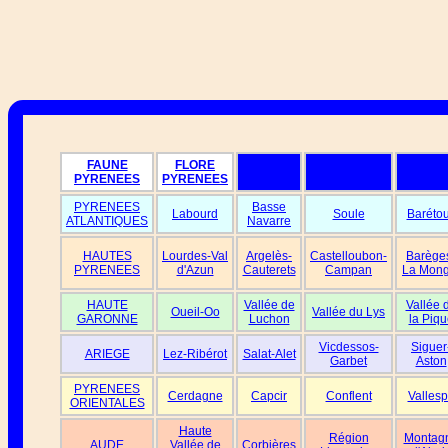
FAUNE
FLORE
PYRENEES
PYRENEES
PYRENEES
Basse
Labourd
Soule
Baréto
ATLANTIQUES
Navarre
HAUTES
Lourdes-Val
Argelès-
Castelloubon-
Barège
PYRENEES
d'Azun
Cauterets
Campan
La Mong
HAUTE
Vallée de
Vallée 
Oueil-Oo
Vallée du Lys
GARONNE
Luchon
la Piqu
Vicdessos-
Siguer
ARIEGE
Lez-Ribérot
Salat-Alet
Garbet
Aston
PYRENEES
Cerdagne
Capcir
Conflent
Vallesp
ORIENTALES
Haute
Région
Montag
AUDE
Vallée de
Corbières