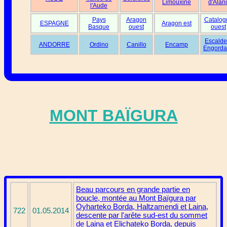
Limouxine
d'Alari
l'Aude
Pays
Aragon
Catalog
ESPAGNE
Aragon est
Basque
ouest
ouest
Escalde
ANDORRE
Ordino
Canillo
Encamp
Engorda
MONT BAÏGURA
Beau parcours en grande partie en
boucle, montée au Mont Baïgura par
Oyharteko Borda, Haltzamendi et Laina,
722
01.05.2014
descente par l'arête sud-est du sommet
de Laina et Elichateko Borda, depuis