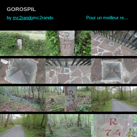
GOROSPIL
by
mc2rando
mc2rando Pour un meilleur rendu passer en plein écran